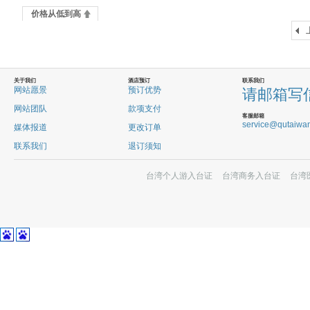
价格从低到高
关于我们
酒店预订
联系我们
网站愿景
预订优势
请邮箱写
网站团队
款项支付
客服邮箱
service@qutaiwa
媒体报道
更改订单
联系我们
退订须知
台湾个人游入台证
台湾商务入台证
台湾