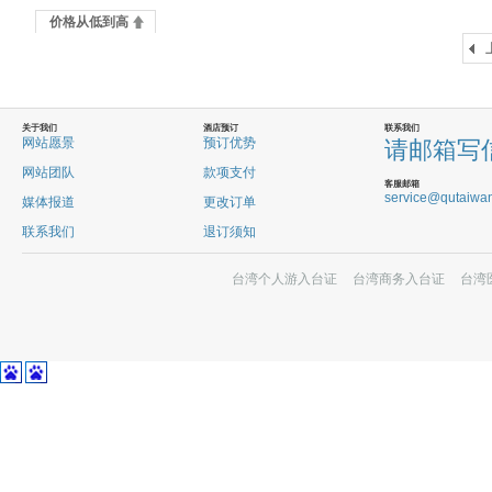
价格从低到高
关于我们
酒店预订
联系我们
网站愿景
预订优势
请邮箱写
网站团队
款项支付
客服邮箱
service@qutaiwa
媒体报道
更改订单
联系我们
退订须知
台湾个人游入台证
台湾商务入台证
台湾