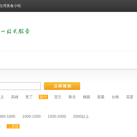
台湾美食小吃
嘉义
高雄
垦丁
新竹
宜兰
新北
桃园
苗栗
台南
花莲
800-1000
1000-1500
1500-2000
2000以上
级
二星级