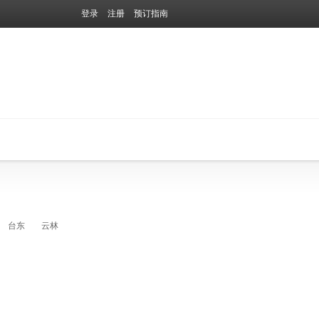
登录
注册
预订指南
台东
云林