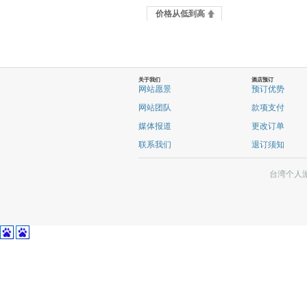
价格从低到高
关于我们
酒店预订
网站愿景
预订优势
网站团队
款项支付
媒体报道
更改订单
联系我们
退订须知
台湾个人