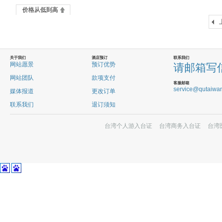
价格从低到高
关于我们
酒店预订
联系我们
网站愿景
预订优势
请邮箱写
网站团队
款项支付
客服邮箱
service@qutaiwa
媒体报道
更改订单
联系我们
退订须知
台湾个人游入台证
台湾商务入台证
台湾