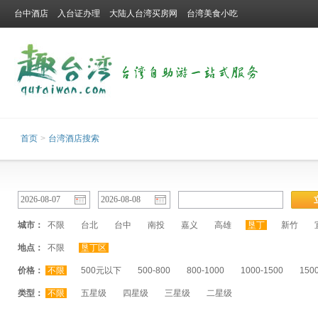
台中酒店
入台证办理
大陆人台湾买房网
台湾美食小吃
首页
>
台湾酒店搜索
城市：
不限
台北
台中
南投
嘉义
高雄
垦丁
新竹
地点：
不限
垦丁区
价格：
不限
500元以下
500-800
800-1000
1000-1500
150
类型：
不限
五星级
四星级
三星级
二星级