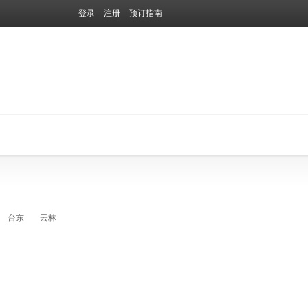
登录
注册
预订指南
台东
云林