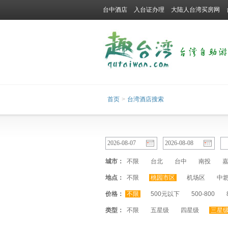
台中酒店
入台证办理
大陆人台湾买房网
首页
>
台湾酒店搜索
城市：
不限
台北
台中
南投
地点：
不限
桃园市区
机场区
中
价格：
不限
500元以下
500-800
类型：
不限
五星级
四星级
三星