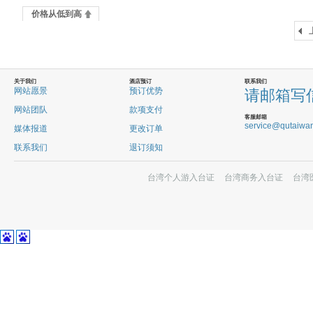
价格从低到高
关于我们
酒店预订
联系我们
网站愿景
预订优势
请邮箱写
网站团队
款项支付
客服邮箱
service@qutaiwa
媒体报道
更改订单
联系我们
退订须知
台湾个人游入台证
台湾商务入台证
台湾