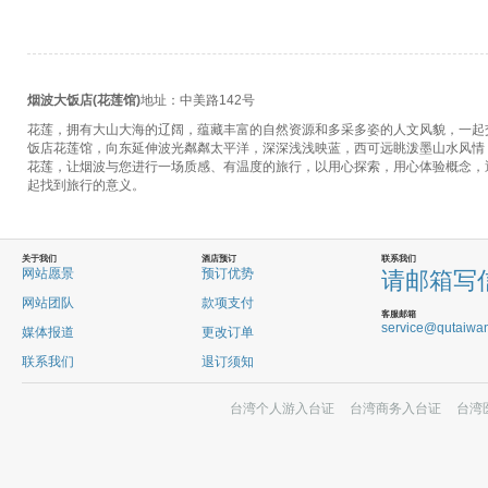
烟波大饭店(花莲馆)
地址：中美路142号
花莲，拥有大山大海的辽阔，蕴藏丰富的自然资源和多采多姿的人文风貌，一起交
饭店花莲馆，向东延伸波光粼粼太平洋，深深浅浅映蓝，西可远眺泼墨山水风情
花莲，让烟波与您进行一场质感、有温度的旅行，以用心探索，用心体验概念，
起找到旅行的意义。
关于我们
酒店预订
联系我们
网站愿景
预订优势
请邮箱写
网站团队
款项支付
客服邮箱
service@qutaiwa
媒体报道
更改订单
联系我们
退订须知
台湾个人游入台证
台湾商务入台证
台湾